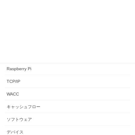
CAPM
LeetCode
NPV
paiza
python3
Raspberry Pi
TCP/IP
WACC
キャッシュフロー
ソフトウェア
デバイス