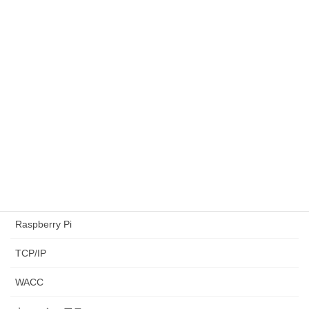
カテゴリー
AtCoder
CAPM
LeetCode
NPV
paiza
python3
Raspberry Pi
TCP/IP
WACC