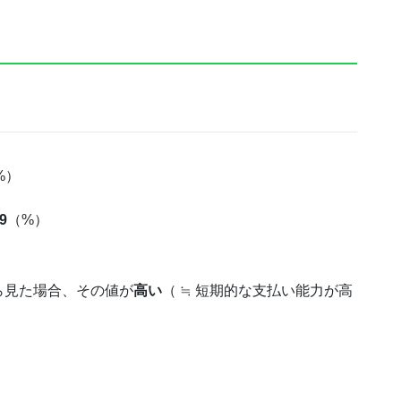
%）
9
（%）
ら見た場合、その値が
高い
（ ≒ 短期的な支払い能力が高
。