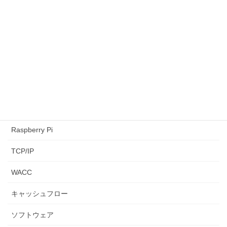
AtCoder
CAPM
LeetCode
NPV
paiza
python3
Raspberry Pi
TCP/IP
WACC
キャッシュフロー
ソフトウェア