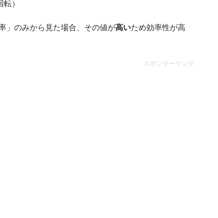
回転）
転率」のみから見た場合、その値が
高い
ため効率性が高
スポンサーリンク