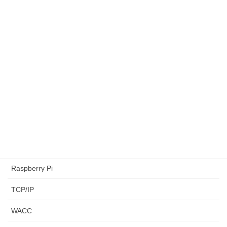
カテゴリー
AtCoder
CAPM
LeetCode
NPV
paiza
python3
Raspberry Pi
TCP/IP
WACC