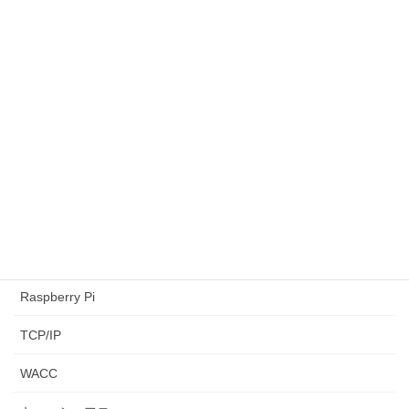
カテゴリー
AtCoder
CAPM
LeetCode
NPV
paiza
python3
Raspberry Pi
TCP/IP
WACC